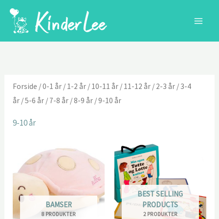
Gå
til
indholdet
Forside
/
0-1 år
/
1-2 år
/
10-11 år
/
11-12 år
/
2-3 år
/
3-4
år
/
5-6 år
/
7-8 år
/
8-9 år
/ 9-10 år
9-10 år
BEST SELLING
BAMSER
PRODUCTS
8 PRODUKTER
2 PRODUKTER