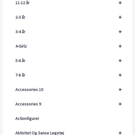
+
11-12 år
+
2-3 år
+
3-4 år
+
4-Girlz
+
5-6 år
+
7-8 år
+
Accessories 10
+
Accessories 9
Actionfigurer
+
Aktivitet Og Sanse Legetøj