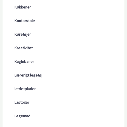
Køkkener
Kontorstole
Køretøjer
Kreativitet
Kuglebaner
Lærerigt legetøj
lærletplader
Lastbiler
Legemad