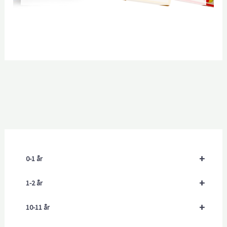
+
0-1 år
+
1-2 år
+
10-11 år