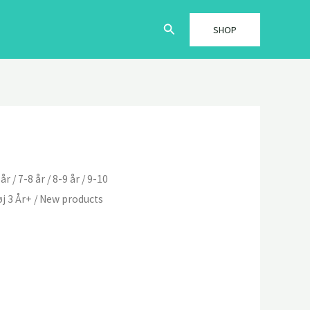
Søg
SHOP
 år
/
7-8 år
/
8-9 år
/
9-10
j 3 År+
/ New products