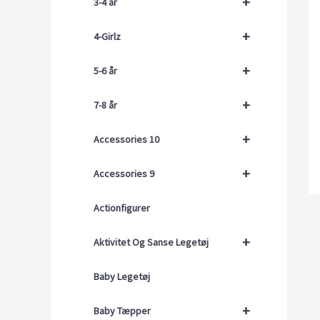
+
3-4 år
+
4-Girlz
+
5-6 år
+
7-8 år
+
Accessories 10
+
Accessories 9
Actionfigurer
+
Aktivitet Og Sanse Legetøj
Baby Legetøj
+
Baby Tæpper