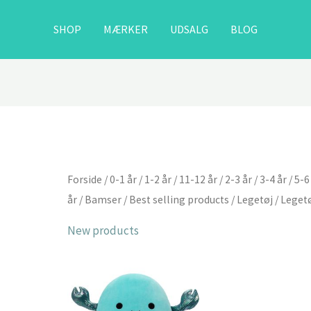
SHOP
MÆRKER
UDSALG
BLOG
Forside
/
0-1 år
/
1-2 år
/
11-12 år
/
2-3 år
/
3-4 år
/
5-6
år
/
Bamser
/
Best selling products
/
Legetøj
/
Legetø
New products