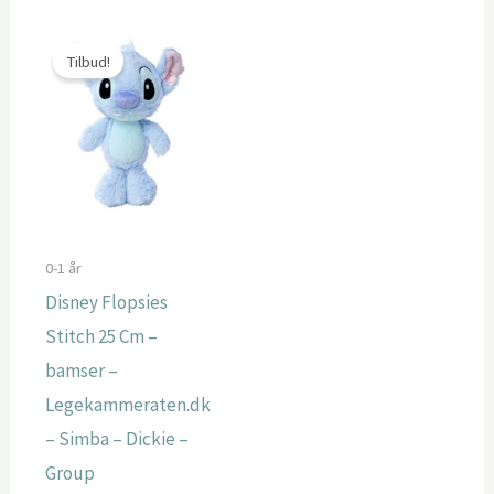
Tilbud!
0-1 år
Disney Flopsies
Stitch 25 Cm –
bamser –
Legekammeraten.dk
– Simba – Dickie –
Group