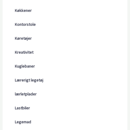
Køkkener
Kontorstole
Køretøjer
Kreativitet
Kuglebaner
Lærerigt legetøj
lærletplader
Lastbiler
Legemad