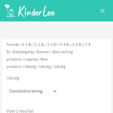
Gå
til
indholdet
Forside
/
0-1 år
/
1-2 år
/
2-3 år
/
3-4 år
/
5-6 år
/
7-8
år
/
Babylegetøj
/
Bamser
/
Best selling
products
/
Legetøj
/
New
products
/
Udsalg
/
Udsalg
/ Udsalg
Udsalg
Viser 1 resultat