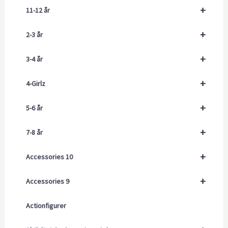
+
11-12 år
+
2-3 år
+
3-4 år
+
4-Girlz
+
5-6 år
+
7-8 år
+
Accessories 10
+
Accessories 9
Actionfigurer