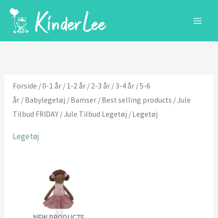
Gå
til
indholdet
Forside
/
0-1 år
/
1-2 år
/
2-3 år
/
3-4 år
/
5-6
år
/
Babylegetøj
/
Bamser
/
Best selling products
/
Jule
Tilbud FRIDAY
/
Jule Tilbud Legetøj
/ Legetøj
Legetøj
NEW PRODUCTS