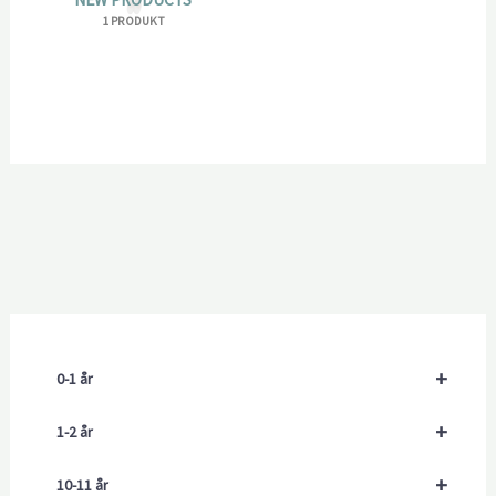
1 PRODUKT
+
0-1 år
+
1-2 år
+
10-11 år