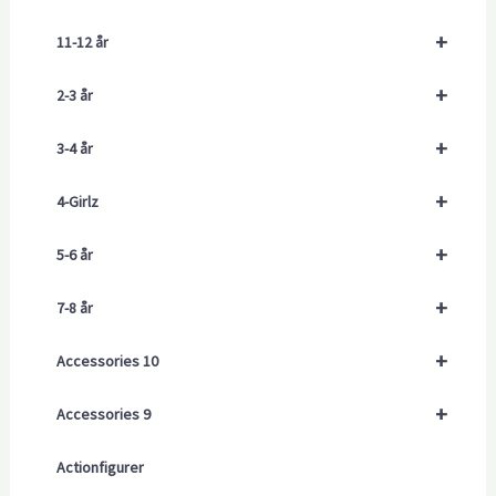
+
11-12 år
+
2-3 år
+
3-4 år
+
4-Girlz
+
5-6 år
+
7-8 år
+
Accessories 10
+
Accessories 9
Actionfigurer