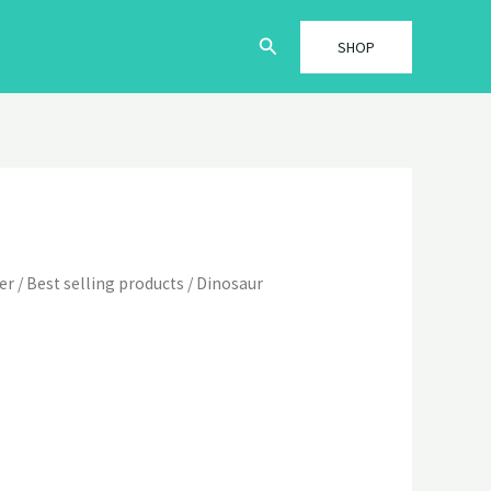
Søg
SHOP
er
/
Best selling products
/ Dinosaur