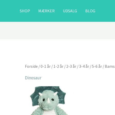
SHOP
MÆRKER
UDSALG
BLOG
Forside
/
0-1 år
/
1-2 år
/
2-3 år
/
3-4 år
/
5-6 år
/
Bams
Dinosaur