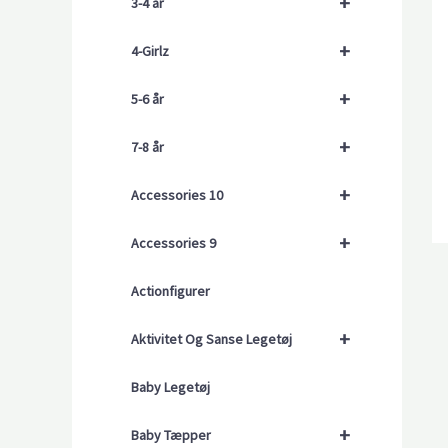
+
3-4 år
+
4-Girlz
+
5-6 år
+
7-8 år
+
Accessories 10
+
Accessories 9
Actionfigurer
+
Aktivitet Og Sanse Legetøj
Baby Legetøj
+
Baby Tæpper