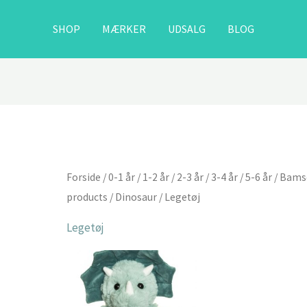
SHOP
MÆRKER
UDSALG
BLOG
Forside
/
0-1 år
/
1-2 år
/
2-3 år
/
3-4 år
/
5-6 år
/
Bams
products
/
Dinosaur
/ Legetøj
Legetøj