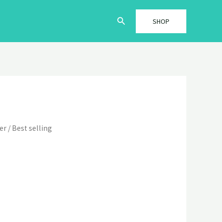
Søg
SHOP
er
/
Best selling