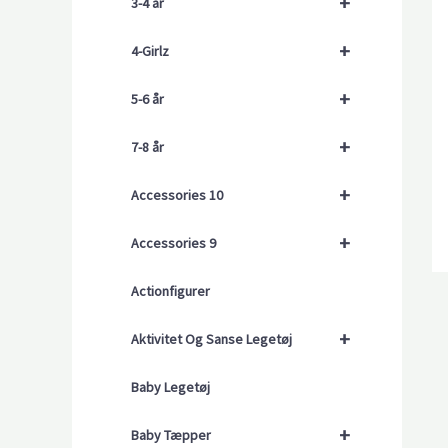
+
3-4 år
+
4-Girlz
+
5-6 år
+
7-8 år
+
Accessories 10
+
Accessories 9
Actionfigurer
+
Aktivitet Og Sanse Legetøj
Baby Legetøj
+
Baby Tæpper