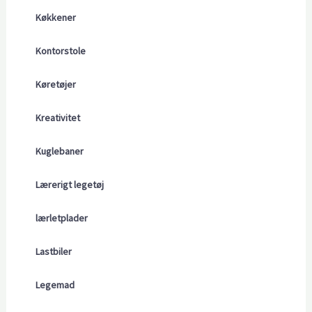
Køkkener
Kontorstole
Køretøjer
Kreativitet
Kuglebaner
Lærerigt legetøj
lærletplader
Lastbiler
Legemad