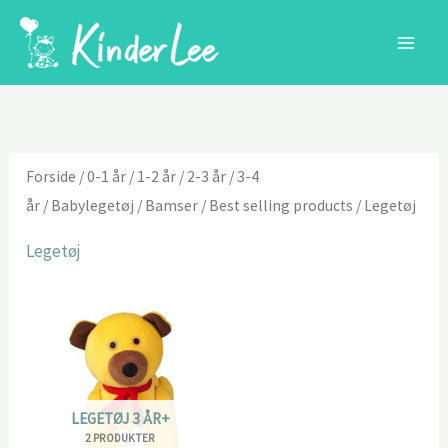
Gå
til
indholdet
Forside
/
0-1 år
/
1-2 år
/
2-3 år
/
3-4
år
/
Babylegetøj
/
Bamser
/
Best selling products
/ Legetøj
Legetøj
LEGETØJ 3 ÅR+
2 PRODUKTER