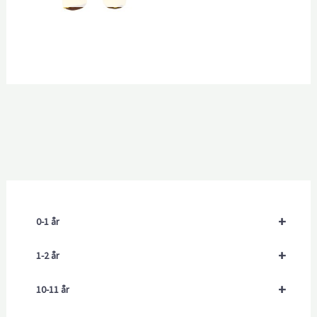
+
0-1 år
+
1-2 år
+
10-11 år