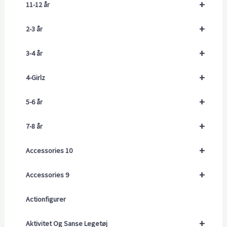
+
11-12 år
+
2-3 år
+
3-4 år
+
4-Girlz
+
5-6 år
+
7-8 år
+
Accessories 10
+
Accessories 9
Actionfigurer
+
Aktivitet Og Sanse Legetøj