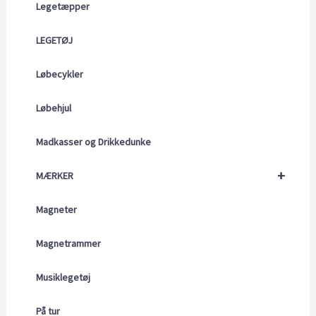
Legetæpper
LEGETØJ
Løbecykler
Løbehjul
Madkasser og Drikkedunke
+
MÆRKER
Magneter
Magnetrammer
Musiklegetøj
På tur