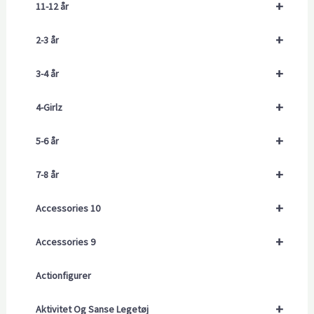
+
11-12 år
+
2-3 år
+
3-4 år
+
4-Girlz
+
5-6 år
+
7-8 år
+
Accessories 10
+
Accessories 9
Actionfigurer
+
Aktivitet Og Sanse Legetøj