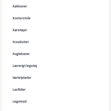
Køkkener
Kontorstole
Køretøjer
Kreativitet
Kuglebaner
Lærerigt legetøj
lærletplader
Lastbiler
Legemad