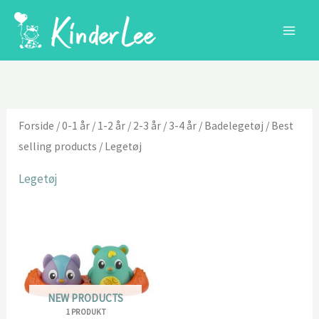
Gå
til
indholdet
Forside
/
0-1 år
/
1-2 år
/
2-3 år
/
3-4 år
/
Badelegetøj
/
Best
selling products
/ Legetøj
Legetøj
NEW PRODUCTS
1 PRODUKT