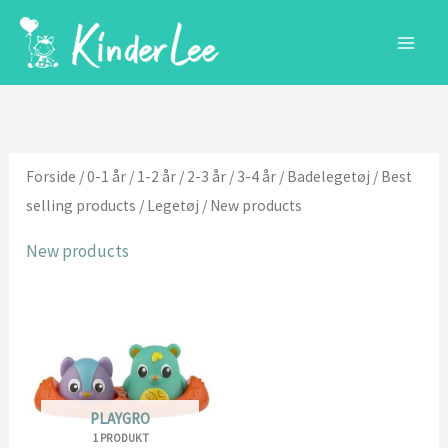
Gå
til
indholdet
Forside
/
0-1 år
/
1-2 år
/
2-3 år
/
3-4 år
/
Badelegetøj
/
Best
selling products
/
Legetøj
/ New products
New products
PLAYGRO
1 PRODUKT