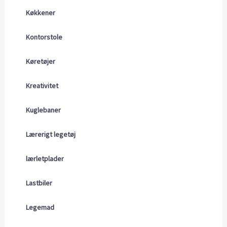
Køkkener
Kontorstole
Køretøjer
Kreativitet
Kuglebaner
Lærerigt legetøj
lærletplader
Lastbiler
Legemad