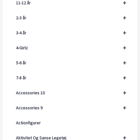
+
11-12 år
+
2-3 år
+
3-4 år
+
4-Girlz
+
5-6 år
+
7-8 år
+
Accessories 10
+
Accessories 9
Actionfigurer
+
Aktivitet Og Sanse Legetøj