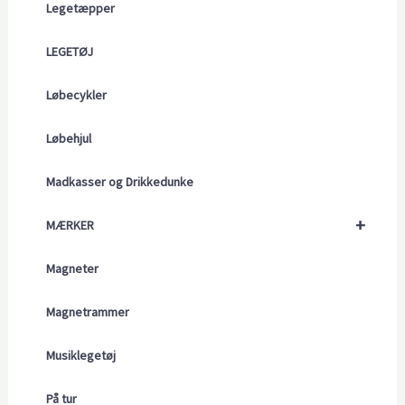
Legetæpper
LEGETØJ
Løbecykler
Løbehjul
Madkasser og Drikkedunke
+
MÆRKER
Magneter
Magnetrammer
Musiklegetøj
På tur