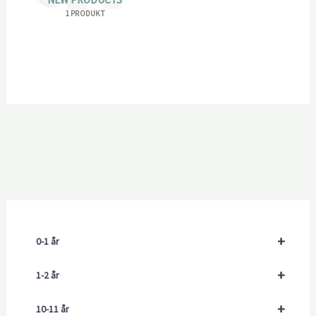
1 PRODUKT
+
0-1 år
+
1-2 år
+
10-11 år