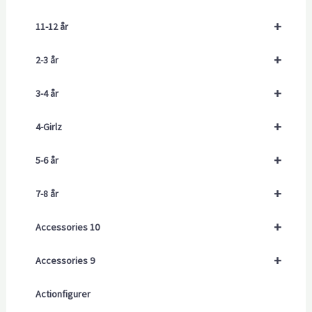
+
11-12 år
+
2-3 år
+
3-4 år
+
4-Girlz
+
5-6 år
+
7-8 år
+
Accessories 10
+
Accessories 9
Actionfigurer