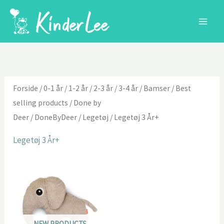
Gå
til
indholdet
Forside
/
0-1 år
/
1-2 år
/
2-3 år
/
3-4 år
/
Bamser
/
Best
selling products
/
Done by
Deer
/
DoneByDeer
/
Legetøj
/ Legetøj 3 År+
Legetøj 3 År+
NEW PRODUCTS