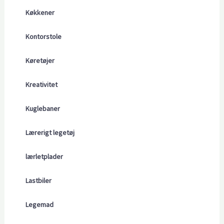
Køkkener
Kontorstole
Køretøjer
Kreativitet
Kuglebaner
Lærerigt legetøj
lærletplader
Lastbiler
Legemad