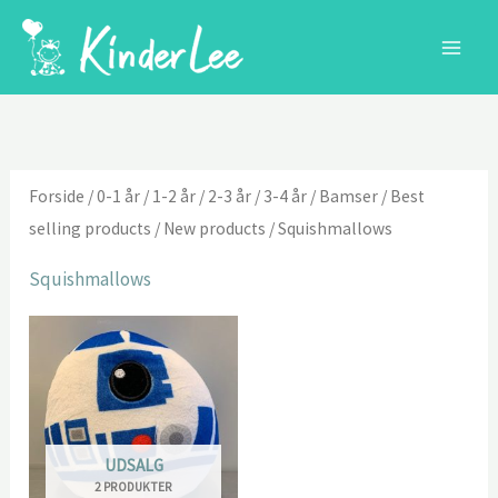
Gå
til
indholdet
Forside
/
0-1 år
/
1-2 år
/
2-3 år
/
3-4 år
/
Bamser
/
Best
selling products
/
New products
/ Squishmallows
Squishmallows
UDSALG
2 PRODUKTER