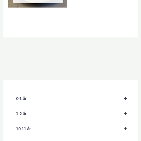
+
0-1 år
+
1-2 år
+
10-11 år