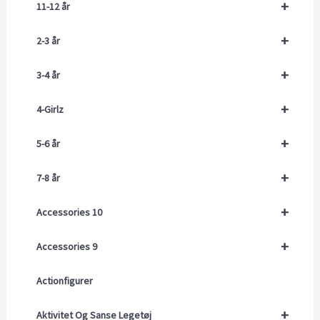
+
11-12 år
+
2-3 år
+
3-4 år
+
4-Girlz
+
5-6 år
+
7-8 år
+
Accessories 10
+
Accessories 9
Actionfigurer
+
Aktivitet Og Sanse Legetøj