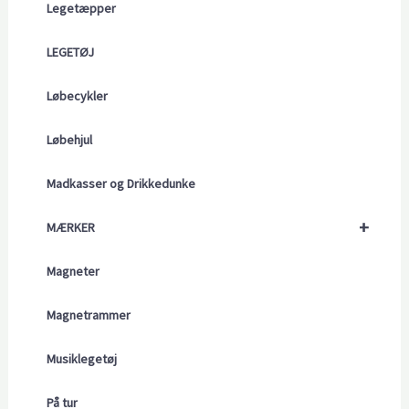
Legetæpper
LEGETØJ
Løbecykler
Løbehjul
Madkasser og Drikkedunke
+
MÆRKER
Magneter
Magnetrammer
Musiklegetøj
På tur