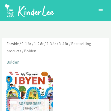
Gå
til
indholdet
Forside
/
0-1 år
/
1-2 år
/
2-3 år
/
3-4 år
/
Best selling
products
/ Bolden
Bolden
BØRNEBØGER
1 PRODUKT