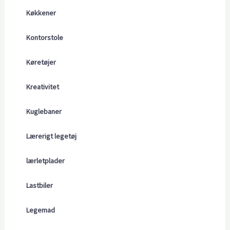
Køkkener
Kontorstole
Køretøjer
Kreativitet
Kuglebaner
Lærerigt legetøj
lærletplader
Lastbiler
Legemad