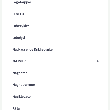
Legetæpper
LEGETØJ
Løbecykler
Løbehjul
Madkasser og Drikkedunke
+
MÆRKER
Magneter
Magnetrammer
Musiklegetøj
På tur