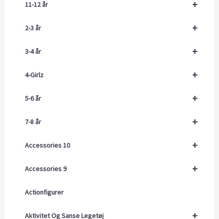
+
11-12 år
+
2-3 år
+
3-4 år
+
4-Girlz
+
5-6 år
+
7-8 år
+
Accessories 10
+
Accessories 9
Actionfigurer
+
Aktivitet Og Sanse Legetøj