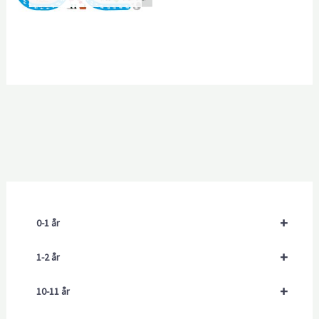
+
0-1 år
+
1-2 år
+
10-11 år