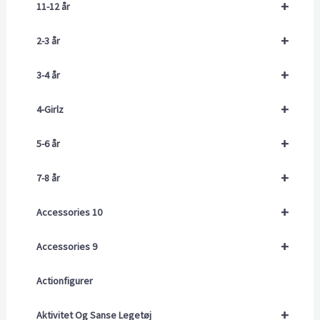
+
11-12 år
+
2-3 år
+
3-4 år
+
4-Girlz
+
5-6 år
+
7-8 år
+
Accessories 10
+
Accessories 9
Actionfigurer
+
Aktivitet Og Sanse Legetøj