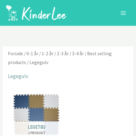
Gå
til
indholdet
Forside
/
0-1 år
/
1-2 år
/
2-3 år
/
3-4 år
/
Best selling
products
/ Legegulv
Legegulv
LEGETØJ
1 PRODUKT