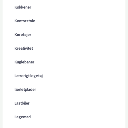
Køkkener
Kontorstole
Køretøjer
Kreativitet
Kuglebaner
Lærerigt legetøj
lærletplader
Lastbiler
Legemad