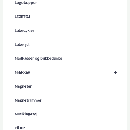
Legetæpper
LEGETØJ
Løbecykler
Løbehjul
Madkasser og Drikkedunke
+
MÆRKER
Magneter
Magnetrammer
Musiklegetøj
På tur