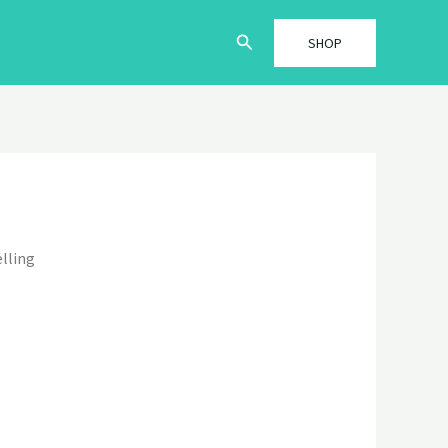
Søg
SHOP
elling