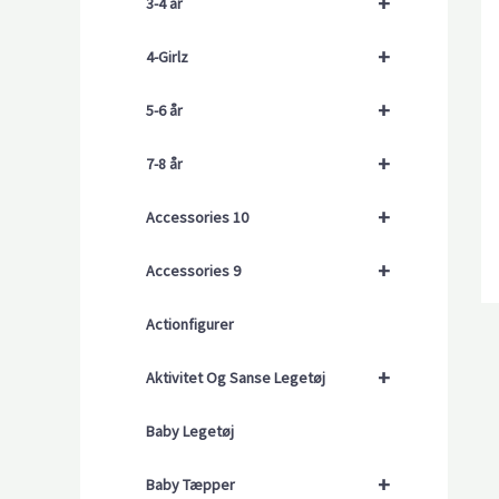
+
3-4 år
+
4-Girlz
+
5-6 år
+
7-8 år
+
Accessories 10
+
Accessories 9
Actionfigurer
+
Aktivitet Og Sanse Legetøj
Baby Legetøj
+
Baby Tæpper