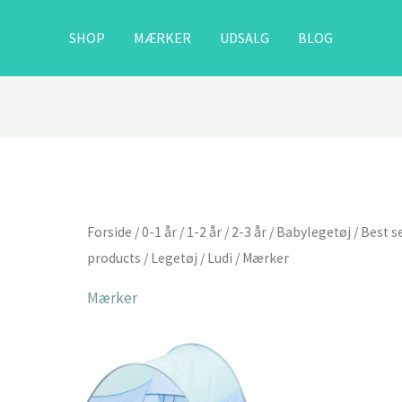
SHOP
MÆRKER
UDSALG
BLOG
Forside
/
0-1 år
/
1-2 år
/
2-3 år
/
Babylegetøj
/
Best s
products
/
Legetøj
/
Ludi
/ Mærker
Mærker