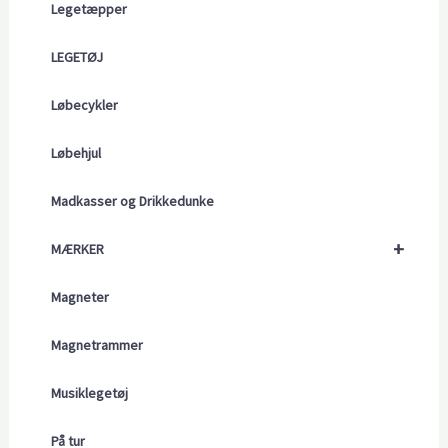
Legetæpper
LEGETØJ
Løbecykler
Løbehjul
Madkasser og Drikkedunke
+
MÆRKER
Magneter
Magnetrammer
Musiklegetøj
På tur