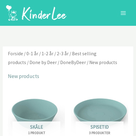
Gå
til
indholdet
Forside
/
0-1 år
/
1-2 år
/
2-3 år
/
Best selling
products
/
Done by Deer
/
DoneByDeer
/ New products
New products
SKÅLE
SPISETID
1 PRODUKT
3 PRODUKTER