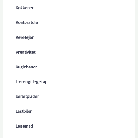
Køkkener
Kontorstole
Køretøjer
Kreativitet
Kuglebaner
Lærerigt legetøj
lærletplader
Lastbiler
Legemad