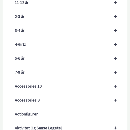
+
11-12 år
+
2-3 år
+
3-4 år
+
4-Girlz
+
5-6 år
+
7-8 år
+
Accessories 10
+
Accessories 9
Actionfigurer
+
Aktivitet Og Sanse Legetøj