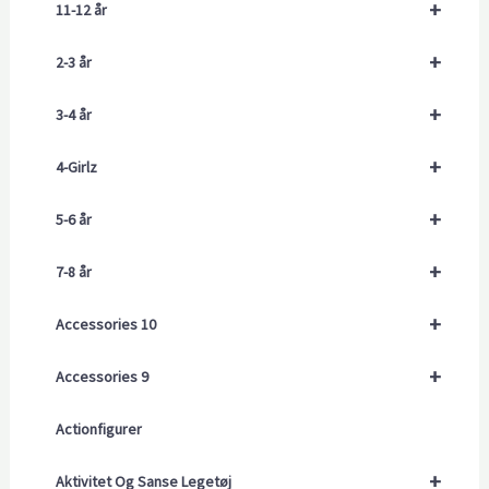
+
11-12 år
+
2-3 år
+
3-4 år
+
4-Girlz
+
5-6 år
+
7-8 år
+
Accessories 10
+
Accessories 9
Actionfigurer
+
Aktivitet Og Sanse Legetøj