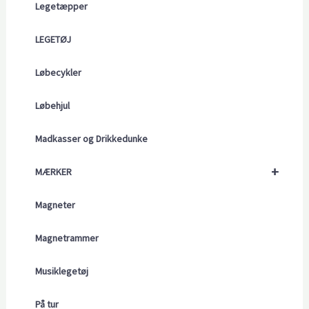
Legetæpper
LEGETØJ
Løbecykler
Løbehjul
Madkasser og Drikkedunke
+
MÆRKER
Magneter
Magnetrammer
Musiklegetøj
På tur