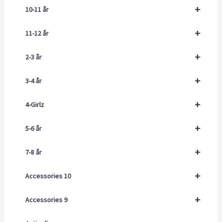
+
10-11 år
+
11-12 år
+
2-3 år
+
3-4 år
+
4-Girlz
+
5-6 år
+
7-8 år
+
Accessories 10
+
Accessories 9