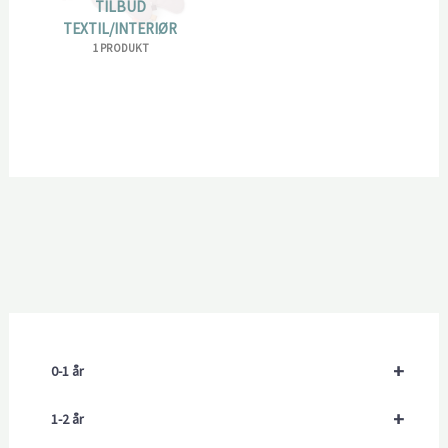
TILBUD
TEXTIL/INTERIØR
1 PRODUKT
+
0-1 år
+
1-2 år