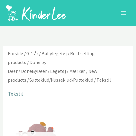
Gå
til
indholdet
Forside
/
0-1 år
/
Babylegetøj
/
Best selling
products
/
Done by
Deer
/
DoneByDeer
/
Legetøj
/
Mærker
/
New
products
/
Sutteklud/Nusseklud/Putteklud
/ Tekstil
Tekstil