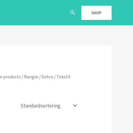
Søg
SHOP
w products
/
Rangle
/
Sebra
/ Tekstil