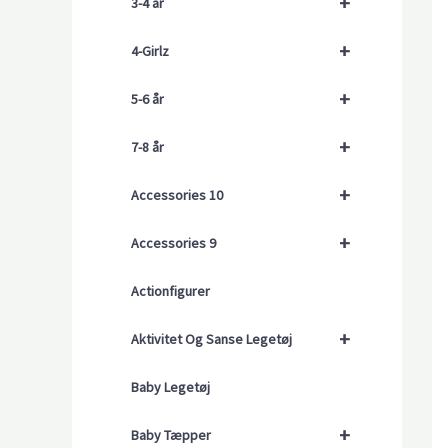
+
3-4 år
+
4-Girlz
+
5-6 år
+
7-8 år
+
Accessories 10
+
Accessories 9
Actionfigurer
+
Aktivitet Og Sanse Legetøj
Baby Legetøj
+
Baby Tæpper