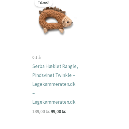
Tilbud!
0-1 år
Serba Hæklet Rangle,
Pindsvinet Twinkle –
Legekammeraten.dk
–
Legekammeraten.dk
Den
Den
139,00
kr.
99,00
kr.
oprindelige
aktuelle
pris
pris
var:
er: