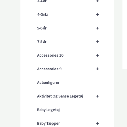
+
3-4 år
+
4-Girlz
+
5-6 år
+
7-8 år
+
Accessories 10
+
Accessories 9
Actionfigurer
+
Aktivitet Og Sanse Legetøj
Baby Legetøj
+
Baby Tæpper