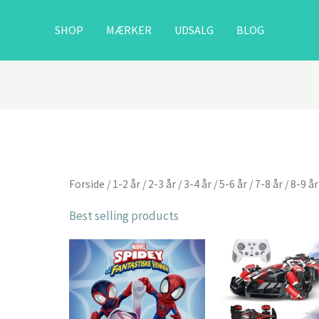
SHOP
MÆRKER
UDSALG
BLOG
Forside
/
1-2 år
/
2-3 år
/
3-4 år
/
5-6 år
/
7-8 år
/
8-9 år
Best selling products