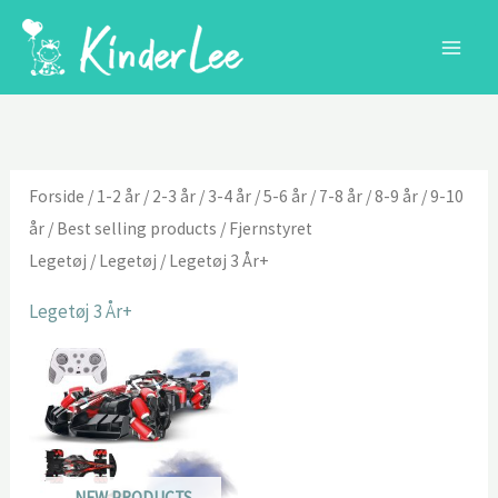
Gå
til
indholdet
Forside
/
1-2 år
/
2-3 år
/
3-4 år
/
5-6 år
/
7-8 år
/
8-9 år
/
9-10
år
/
Best selling products
/
Fjernstyret
Legetøj
/
Legetøj
/ Legetøj 3 År+
Legetøj 3 År+
NEW PRODUCTS