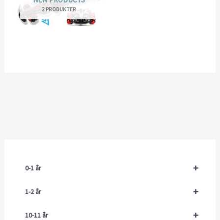
2 PRODUKTER
+
0-1 år
+
1-2 år
+
10-11 år