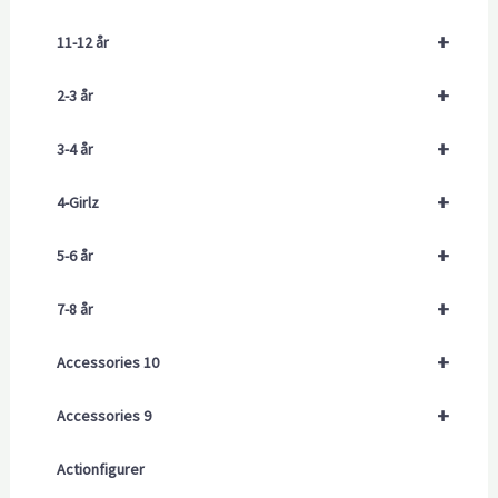
+
11-12 år
+
2-3 år
+
3-4 år
+
4-Girlz
+
5-6 år
+
7-8 år
+
Accessories 10
+
Accessories 9
Actionfigurer