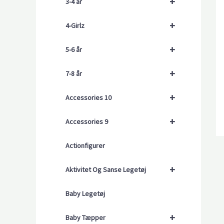
+
3-4 år
+
4-Girlz
+
5-6 år
+
7-8 år
+
Accessories 10
+
Accessories 9
Actionfigurer
+
Aktivitet Og Sanse Legetøj
Baby Legetøj
+
Baby Tæpper