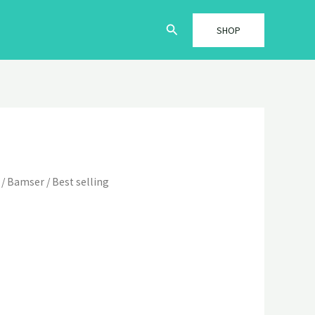
Søg
SHOP
/
Bamser
/
Best selling