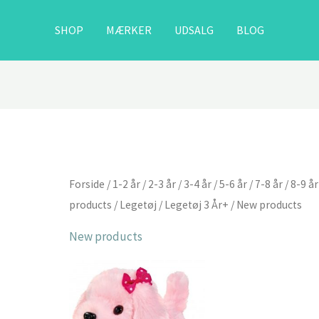
SHOP
MÆRKER
UDSALG
BLOG
Forside
/
1-2 år
/
2-3 år
/
3-4 år
/
5-6 år
/
7-8 år
/
8-9 år
products
/
Legetøj
/
Legetøj 3 År+
/ New products
New products