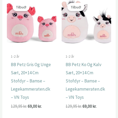
Tilbud!
Tilbud!
1-2 år
1-2 år
BB Petz Gris Og Unge
BB Petz Ko Og Kalv
Sæt, 20+14 Cm
Sæt, 20+14 Cm
Stofdyr – Bamse –
Stofdyr – Bamse –
Legekammeraten.dk
Legekammeraten.dk
– VN Toys
– VN Toys
Den
Den
Den
Den
129,95
kr.
69,00
kr.
129,95
kr.
69,00
kr.
oprindelige
aktuelle
oprindelige
aktuelle
pris
pris
pris
pris