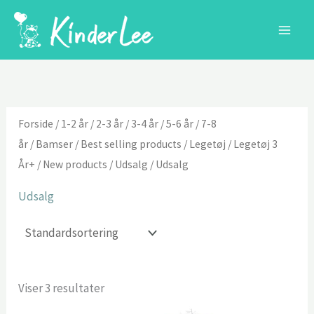
Gå
til
indholdet
Forside
/
1-2 år
/
2-3 år
/
3-4 år
/
5-6 år
/
7-8
år
/
Bamser
/
Best selling products
/
Legetøj
/
Legetøj 3
År+
/
New products
/
Udsalg
/ Udsalg
Udsalg
Viser 3 resultater