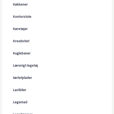
Køkkener
Kontorstole
Køretøjer
Kreativitet
Kuglebaner
Lærerigt legetøj
lærletplader
Lastbiler
Legemad