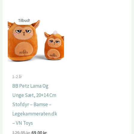
var:
er:
var:
er:
129,95 kr..
69,00 kr..
129,95 kr..
69,00 kr..
Tilbud!
1-2 år
BB Petz Lama Og
Unge Sæt, 20+14 Cm
Stofdyr – Bamse –
Legekammeraten.dk
– VN Toys
Den
Den
129,95
kr.
69,00
kr.