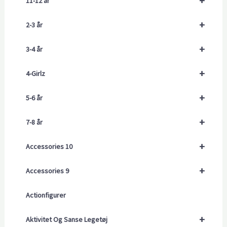
+
11-12 år
+
2-3 år
+
3-4 år
+
4-Girlz
+
5-6 år
+
7-8 år
+
Accessories 10
+
Accessories 9
Actionfigurer
+
Aktivitet Og Sanse Legetøj