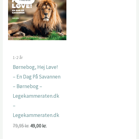
1-2 år
Børnebog, Hej Løve!
– En Dag På Savannen
– Børnebog –
Legekammeraten.dk
–
Legekammeraten.dk
Den
Den
79,95
kr.
49,00
kr.
oprindelige
aktuelle
pris
pris