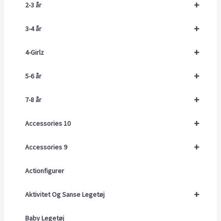
+
2-3 år
+
3-4 år
+
4-Girlz
+
5-6 år
+
7-8 år
+
Accessories 10
+
Accessories 9
Actionfigurer
+
Aktivitet Og Sanse Legetøj
Baby Legetøj