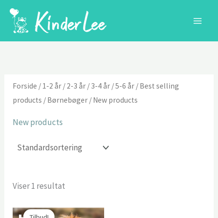
Gå
til
indholdet
Forside
/
1-2 år
/
2-3 år
/
3-4 år
/
5-6 år
/
Best selling
products
/
Børnebøger
/ New products
New products
Viser 1 resultat
Tilbud!