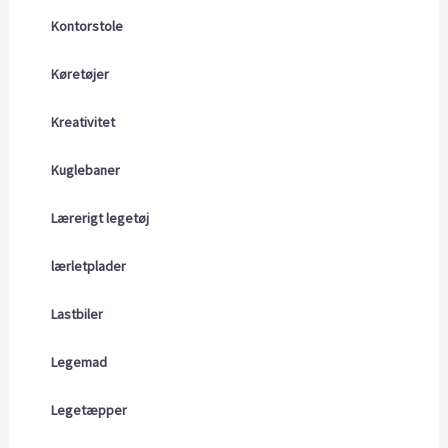
Kontorstole
Køretøjer
Kreativitet
Kuglebaner
Lærerigt legetøj
lærletplader
Lastbiler
Legemad
Legetæpper