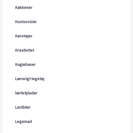
Køkkener
Kontorstole
Køretøjer
Kreativitet
Kuglebaner
Lærerigt legetøj
lærletplader
Lastbiler
Legemad