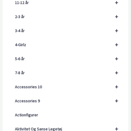
+
11-12 år
+
2-3 år
+
3-4 år
+
4-Girlz
+
5-6 år
+
7-8 år
+
Accessories 10
+
Accessories 9
Actionfigurer
+
Aktivitet Og Sanse Legetøj