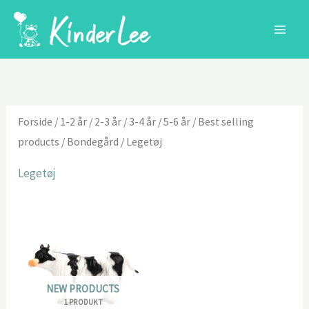
Gå
til
indholdet
Forside
/
1-2 år
/
2-3 år
/
3-4 år
/
5-6 år
/
Best selling
products
/
Bondegård
/ Legetøj
Legetøj
NEW PRODUCTS
1 PRODUKT