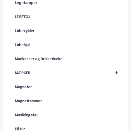
Legetæpper
LEGETØJ
Løbecykler
Løbehjul
Madkasser og Drikkedunke
+
MÆRKER
Magneter
Magnetrammer
Musiklegetøj
På tur