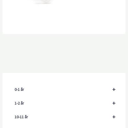
+
0-1 år
+
1-2 år
+
10-11 år