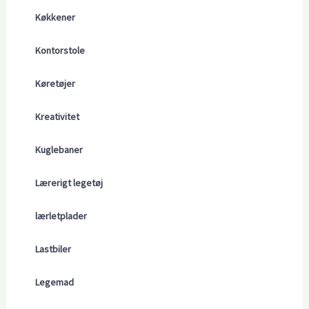
Køkkener
Kontorstole
Køretøjer
Kreativitet
Kuglebaner
Lærerigt legetøj
lærletplader
Lastbiler
Legemad