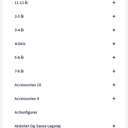
+
11-12 år
+
2-3 år
+
3-4 år
+
4-Girlz
+
5-6 år
+
7-8 år
+
Accessories 10
+
Accessories 9
Actionfigurer
+
Aktivitet Og Sanse Legetøj