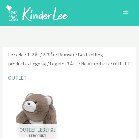
Gå
til
indholdet
Forside
/
1-2 år
/
2-3 år
/
Bamser
/
Best selling
products
/
Legetøj
/
Legetøj 3 År+
/
New products
/ OUTLET
OUTLET
OUTLET LEGETØJ
1 PRODUKT