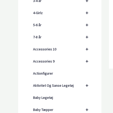
+
3-4 år
+
4-Girlz
+
5-6 år
+
7-8 år
+
Accessories 10
+
Accessories 9
Actionfigurer
+
Aktivitet Og Sanse Legetøj
Baby Legetøj
+
Baby Tæpper