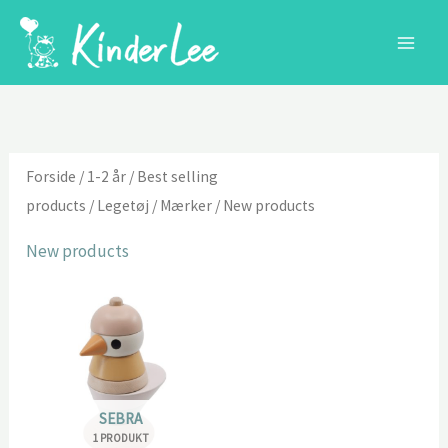
Gå
til
indholdet
Forside
/
1-2 år
/
Best selling
products
/
Legetøj
/
Mærker
/ New products
New products
SEBRA
1 PRODUKT