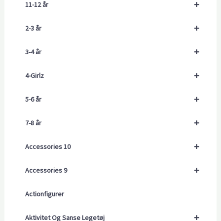
+
11-12 år
+
2-3 år
+
3-4 år
+
4-Girlz
+
5-6 år
+
7-8 år
+
Accessories 10
+
Accessories 9
Actionfigurer
+
Aktivitet Og Sanse Legetøj