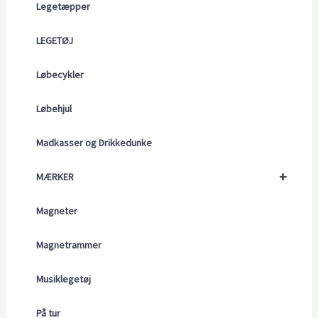
Legetæpper
LEGETØJ
Løbecykler
Løbehjul
Madkasser og Drikkedunke
+
MÆRKER
Magneter
Magnetrammer
Musiklegetøj
På tur