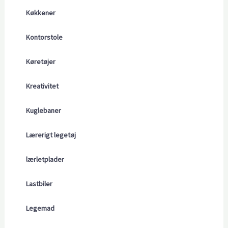
Køkkener
Kontorstole
Køretøjer
Kreativitet
Kuglebaner
Lærerigt legetøj
lærletplader
Lastbiler
Legemad