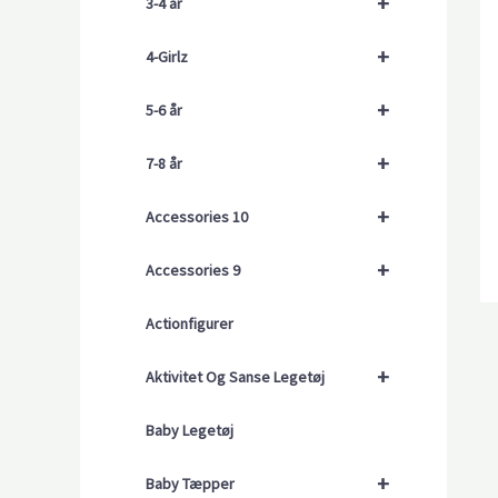
+
3-4 år
+
4-Girlz
+
5-6 år
+
7-8 år
+
Accessories 10
+
Accessories 9
Actionfigurer
+
Aktivitet Og Sanse Legetøj
Baby Legetøj
+
Baby Tæpper