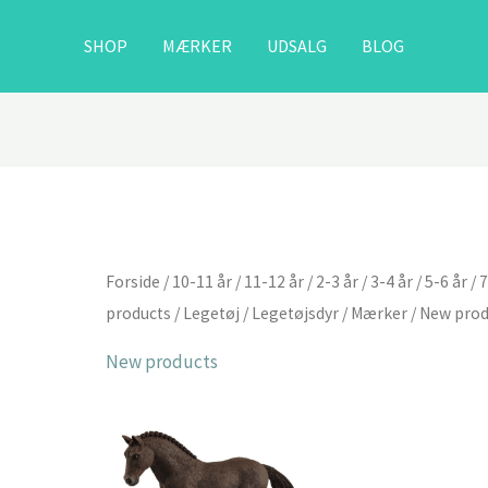
SHOP
MÆRKER
UDSALG
BLOG
Forside
/
10-11 år
/
11-12 år
/
2-3 år
/
3-4 år
/
5-6 år
/
7
products
/
Legetøj
/
Legetøjsdyr
/
Mærker
/ New prod
New products