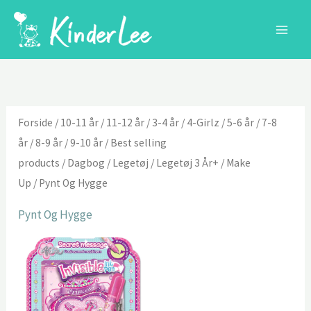
Gå
til
indholdet
Forside
/
10-11 år
/
11-12 år
/
3-4 år
/
4-Girlz
/
5-6 år
/
7-8
år
/
8-9 år
/
9-10 år
/
Best selling
products
/
Dagbog
/
Legetøj
/
Legetøj 3 År+
/
Make
Up
/ Pynt Og Hygge
Pynt Og Hygge