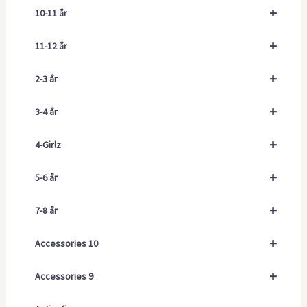
+
10-11 år
+
11-12 år
+
2-3 år
+
3-4 år
+
4-Girlz
+
5-6 år
+
7-8 år
+
Accessories 10
+
Accessories 9