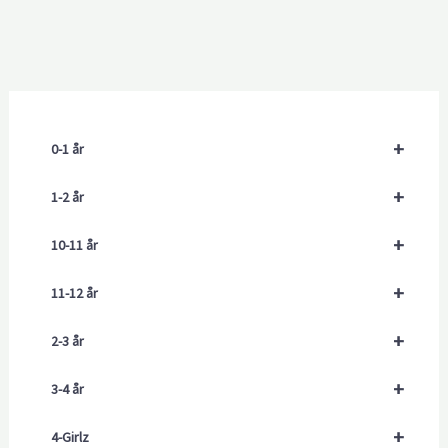
+
0-1 år
+
1-2 år
+
10-11 år
+
11-12 år
+
2-3 år
+
3-4 år
+
4-Girlz