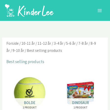
Gå
til
indholdet
Forside
/
10-11 år
/
11-12 år
/
3-4 år
/
5-6 år
/
7-8 år
/
8-9
år
/
9-10 år
/ Best selling products
Best selling products
BOLDE
DINOSAUR
1 PRODUKT
1 PRODUKT