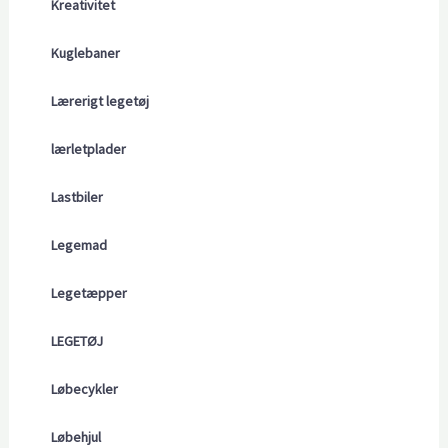
Kreativitet
Kuglebaner
Lærerigt legetøj
lærletplader
Lastbiler
Legemad
Legetæpper
LEGETØJ
Løbecykler
Løbehjul