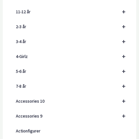
+
11-12 år
+
2-3 år
+
3-4 år
+
4-Girlz
+
5-6 år
+
7-8 år
+
Accessories 10
+
Accessories 9
Actionfigurer