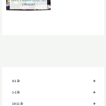
1 PRODUKT
+
0-1 år
+
1-2 år
+
10-11 år