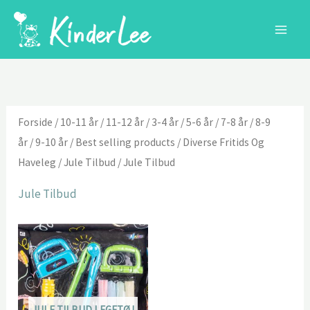
Gå
til
indholdet
Forside
/
10-11 år
/
11-12 år
/
3-4 år
/
5-6 år
/
7-8 år
/
8-9
år
/
9-10 år
/
Best selling products
/
Diverse Fritids Og
Haveleg
/
Jule Tilbud
/ Jule Tilbud
Jule Tilbud
JULE TILBUD LEGETØJ