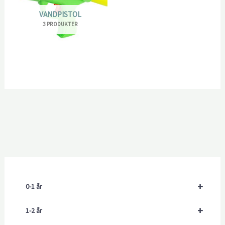
VANDPISTOL
3 PRODUKTER
+
0-1 år
+
1-2 år