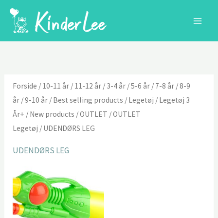
Gå
til
indholdet
Forside
/
10-11 år
/
11-12 år
/
3-4 år
/
5-6 år
/
7-8 år
/
8-9
år
/
9-10 år
/
Best selling products
/
Legetøj
/
Legetøj 3
År+
/
New products
/
OUTLET
/
OUTLET
Legetøj
/ UDENDØRS LEG
UDENDØRS LEG