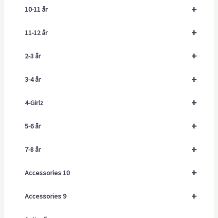
+
10-11 år
+
11-12 år
+
2-3 år
+
3-4 år
+
4-Girlz
+
5-6 år
+
7-8 år
+
Accessories 10
+
Accessories 9