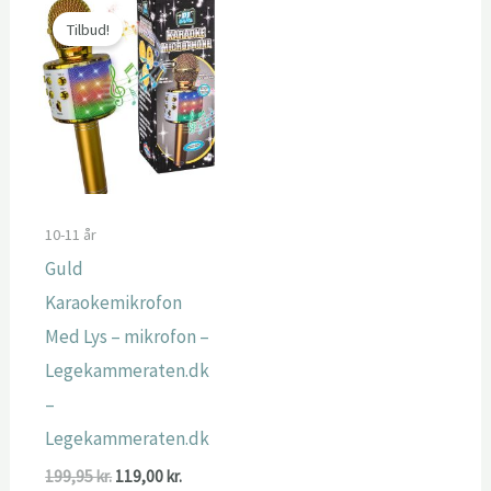
Tilbud!
10-11 år
Guld
Karaokemikrofon
Med Lys – mikrofon –
Legekammeraten.dk
–
Legekammeraten.dk
Den
Den
199,95
kr.
119,00
kr.