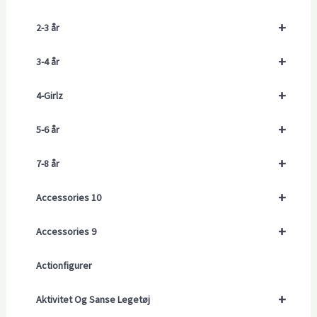
+
2-3 år
+
3-4 år
+
4-Girlz
+
5-6 år
+
7-8 år
+
Accessories 10
+
Accessories 9
Actionfigurer
+
Aktivitet Og Sanse Legetøj