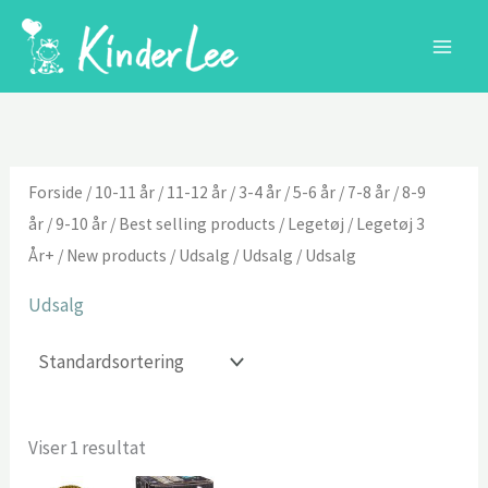
Gå
til
indholdet
Forside
/
10-11 år
/
11-12 år
/
3-4 år
/
5-6 år
/
7-8 år
/
8-9
år
/
9-10 år
/
Best selling products
/
Legetøj
/
Legetøj 3
År+
/
New products
/
Udsalg
/
Udsalg
/ Udsalg
Udsalg
Viser 1 resultat