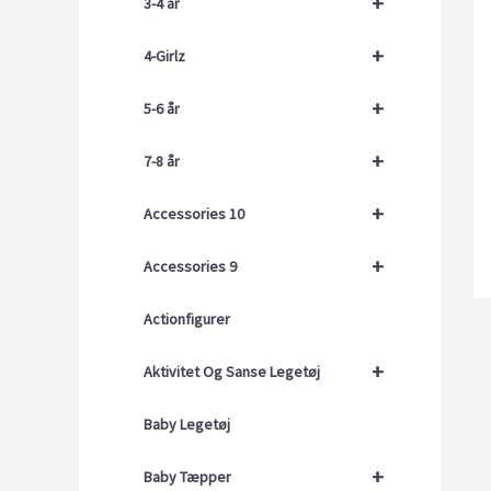
+
3-4 år
+
4-Girlz
+
5-6 år
+
7-8 år
+
Accessories 10
+
Accessories 9
Actionfigurer
+
Aktivitet Og Sanse Legetøj
Baby Legetøj
+
Baby Tæpper