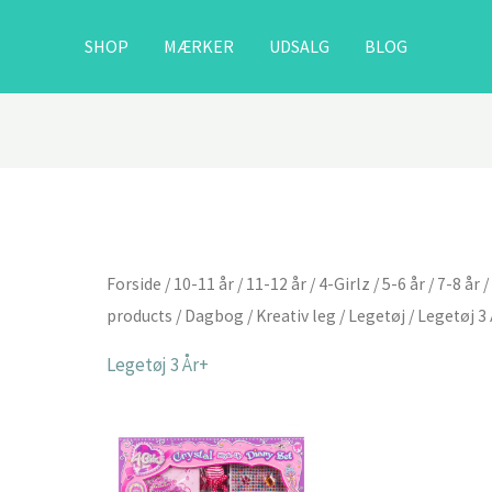
SHOP
MÆRKER
UDSALG
BLOG
Forside
/
10-11 år
/
11-12 år
/
4-Girlz
/
5-6 år
/
7-8 år
products
/
Dagbog
/
Kreativ leg
/
Legetøj
/ Legetøj 3
Legetøj 3 År+