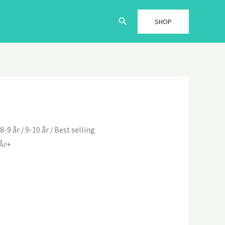
Søg
SHOP
/
8-9 år
/
9-10 år
/
Best selling
 År+