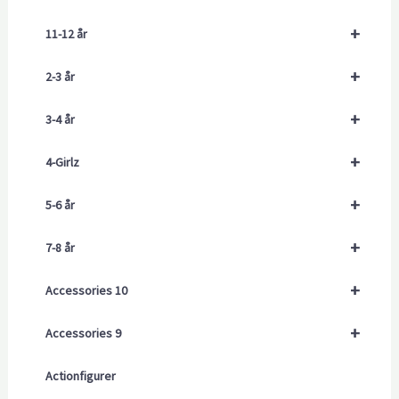
+
11-12 år
+
2-3 år
+
3-4 år
+
4-Girlz
+
5-6 år
+
7-8 år
+
Accessories 10
+
Accessories 9
Actionfigurer