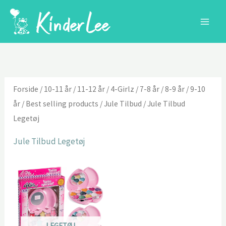
Gå
til
indholdet
Forside
/
10-11 år
/
11-12 år
/
4-Girlz
/
7-8 år
/
8-9 år
/
9-10
år
/
Best selling products
/
Jule Tilbud
/ Jule Tilbud
Legetøj
Jule Tilbud Legetøj
LEGETØJ