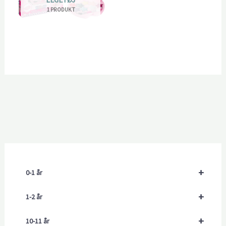
1 PRODUKT
+
0-1 år
+
1-2 år
+
10-11 år