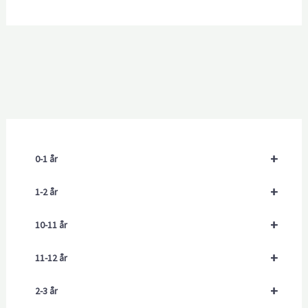
+
0-1 år
+
1-2 år
+
10-11 år
+
11-12 år
+
2-3 år