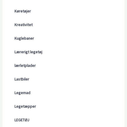
Køretøjer
Kreativitet
Kuglebaner
Lærerigt legetøj
lærletplader
Lastbiler
Legemad
Legetæpper
LEGETØJ