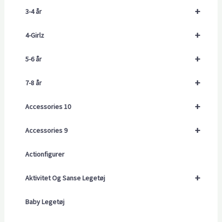
+
3-4 år
+
4-Girlz
+
5-6 år
+
7-8 år
+
Accessories 10
+
Accessories 9
Actionfigurer
+
Aktivitet Og Sanse Legetøj
Baby Legetøj