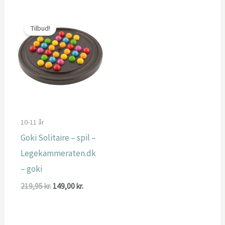
Tilbud!
10-11 år
Goki Solitaire – spil –
Legekammeraten.dk
– goki
Den
Den
219,95
kr.
149,00
kr.
oprindelige
aktuelle
pris
pris
var:
er:
219,95 kr..
149,00 kr..