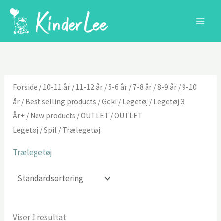
Gå
til
indholdet
Forside
/
10-11 år
/
11-12 år
/
5-6 år
/
7-8 år
/
8-9 år
/
9-10
år
/
Best selling products
/
Goki
/
Legetøj
/
Legetøj 3
År+
/
New products
/
OUTLET
/
OUTLET
Legetøj
/
Spil
/ Trælegetøj
Trælegetøj
Viser 1 resultat