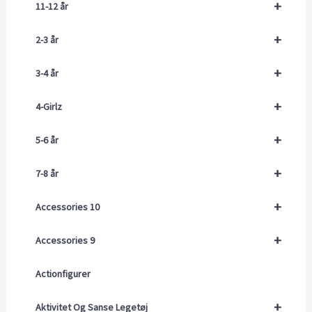
+
11-12 år
+
2-3 år
+
3-4 år
+
4-Girlz
+
5-6 år
+
7-8 år
+
Accessories 10
+
Accessories 9
Actionfigurer
+
Aktivitet Og Sanse Legetøj