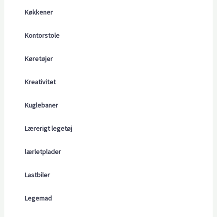
Køkkener
Kontorstole
Køretøjer
Kreativitet
Kuglebaner
Lærerigt legetøj
lærletplader
Lastbiler
Legemad