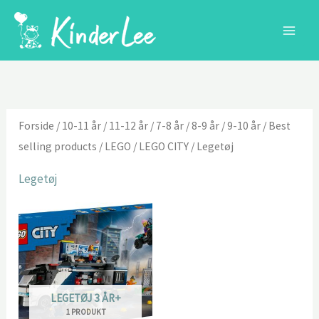
Gå
til
indholdet
Forside
/
10-11 år
/
11-12 år
/
7-8 år
/
8-9 år
/
9-10 år
/
Best
selling products
/
LEGO
/
LEGO CITY
/ Legetøj
Legetøj
LEGETØJ 3 ÅR+
1 PRODUKT