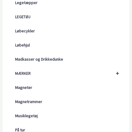
Legetæpper
LEGETØJ
Løbecykler
Løbehjul
Madkasser og Drikkedunke
+
MÆRKER
Magneter
Magnetrammer
Musiklegetøj
På tur