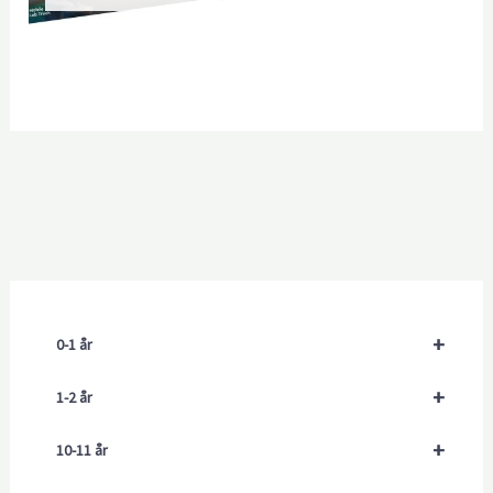
+
0-1 år
+
1-2 år
+
10-11 år