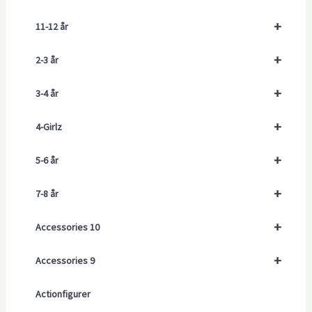
+
11-12 år
+
2-3 år
+
3-4 år
+
4-Girlz
+
5-6 år
+
7-8 år
+
Accessories 10
+
Accessories 9
Actionfigurer