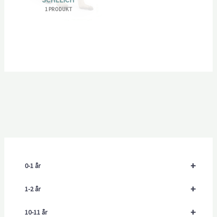
1 PRODUKT
+
0-1 år
+
1-2 år
+
10-11 år