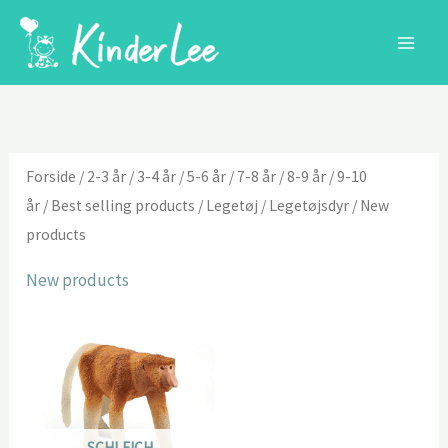
Gå
til
indholdet
Forside
/
2-3 år
/
3-4 år
/
5-6 år
/
7-8 år
/
8-9 år
/
9-10
år
/
Best selling products
/
Legetøj
/
Legetøjsdyr
/ New
products
New products
SCHLEICH