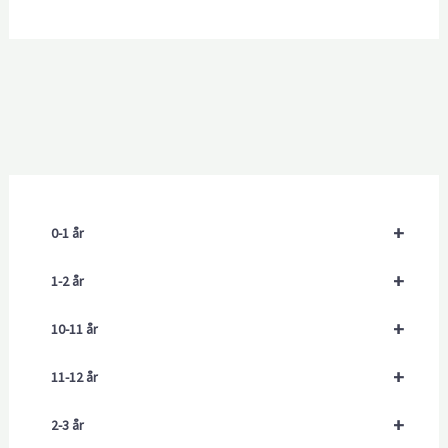
+
0-1 år
+
1-2 år
+
10-11 år
+
11-12 år
+
2-3 år