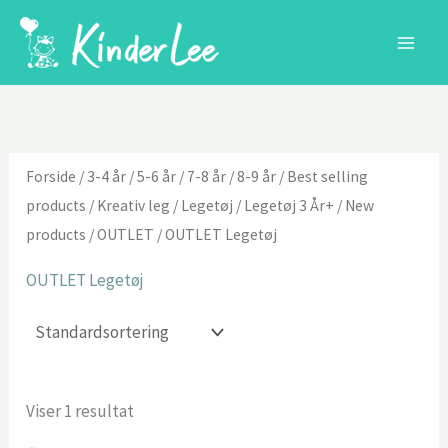
Gå
til
indholdet
Forside
/
3-4 år
/
5-6 år
/
7-8 år
/
8-9 år
/
Best selling
products
/
Kreativ leg
/
Legetøj
/
Legetøj 3 År+
/
New
products
/
OUTLET
/ OUTLET Legetøj
OUTLET Legetøj
Viser 1 resultat