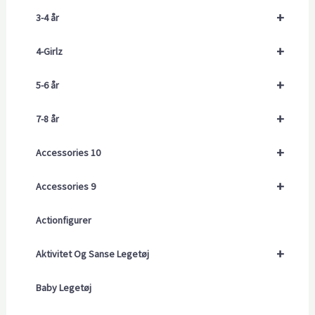
+
3-4 år
+
4-Girlz
+
5-6 år
+
7-8 år
+
Accessories 10
+
Accessories 9
Actionfigurer
+
Aktivitet Og Sanse Legetøj
Baby Legetøj