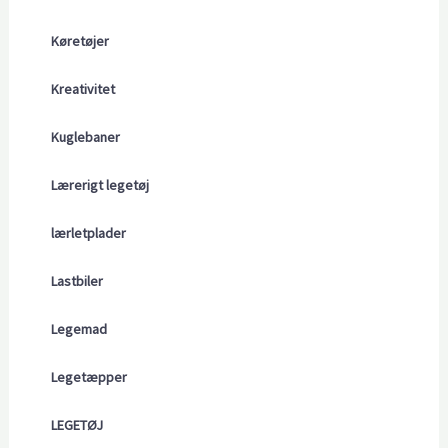
Køretøjer
Kreativitet
Kuglebaner
Lærerigt legetøj
lærletplader
Lastbiler
Legemad
Legetæpper
LEGETØJ