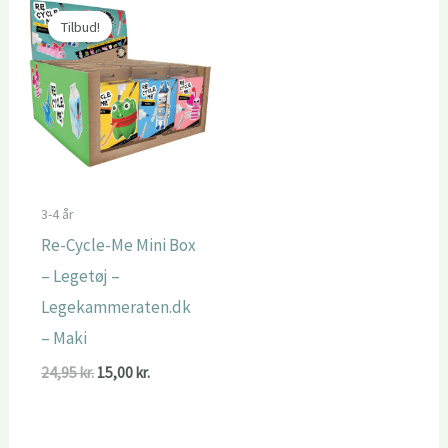
Tilbud!
3-4 år
Re-Cycle-Me Mini Box
– Legetøj –
Legekammeraten.dk
– Maki
Den
Den
24,95
kr.
15,00
kr.
oprindelige
aktuelle
pris
pris
var:
er:
24,95 kr..
15,00 kr..