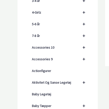
+
3-4 år
+
4-Girlz
+
5-6 år
+
7-8 år
+
Accessories 10
+
Accessories 9
Actionfigurer
+
Aktivitet Og Sanse Legetøj
Baby Legetøj
+
Baby Tæpper