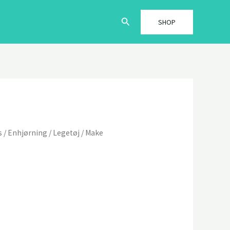
Søg
SHOP
s
/
Enhjørning
/
Legetøj
/
Make