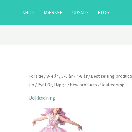
SHOP
MÆRKER
UDSALG
BLOG
Forside
/
3-4 år
/
5-6 år
/
7-8 år
/
Best selling product
Up
/
Pynt Og Hygge
/
New products
/ Udklædning
Udklædning