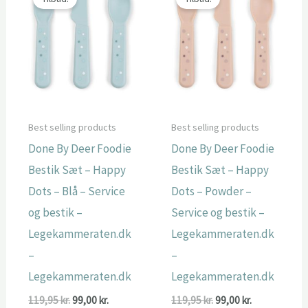
Best selling products
Best selling products
Done By Deer Foodie
Done By Deer Foodie
Bestik Sæt – Happy
Bestik Sæt – Happy
Dots – Blå – Service
Dots – Powder –
og bestik –
Service og bestik –
Legekammeraten.dk
Legekammeraten.dk
–
–
Legekammeraten.dk
Legekammeraten.dk
Den
Den
Den
Den
119,95
kr.
99,00
kr.
119,95
kr.
99,00
kr.