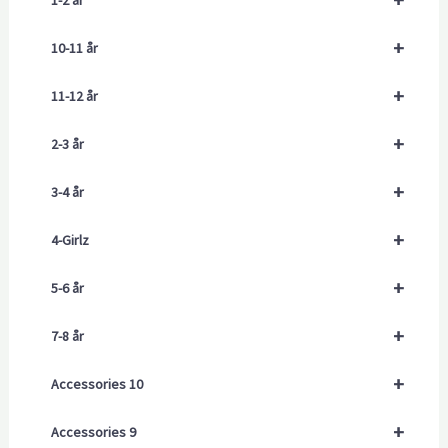
1-2 år
+
10-11 år
+
11-12 år
+
2-3 år
+
3-4 år
+
4-Girlz
+
5-6 år
+
7-8 år
+
Accessories 10
+
Accessories 9