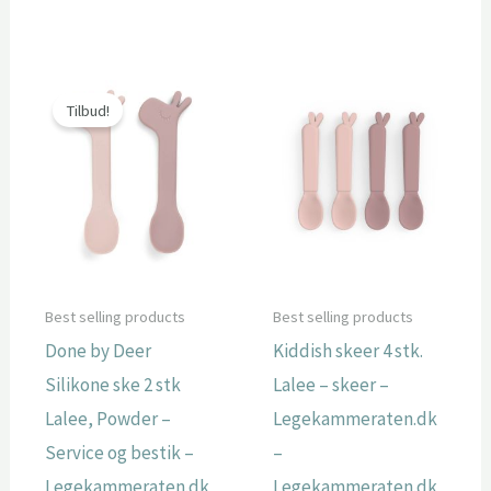
oprindelige
aktuelle
oprindelige
aktuelle
pris
pris
pris
pris
var:
er:
var:
er:
119,95 kr..
99,00 kr..
119,95 kr..
99,00 kr..
Tilbud!
Best selling products
Best selling products
Done by Deer
Kiddish skeer 4 stk.
Silikone ske 2 stk
Lalee – skeer –
Lalee, Powder –
Legekammeraten.dk
Service og bestik –
–
Legekammeraten.dk
Legekammeraten.dk