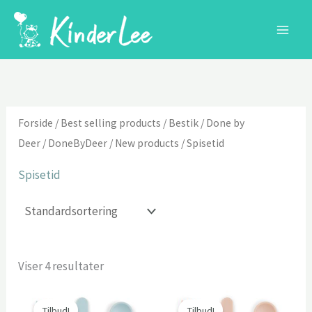
Gå
til
indholdet
Forside
/
Best selling products
/
Bestik
/
Done by
Deer
/
DoneByDeer
/
New products
/ Spisetid
Spisetid
Viser 4 resultater
Tilbud!
Tilbud!