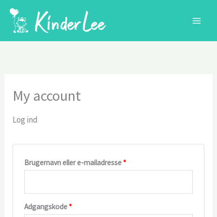
Gå
til
indholdet
My account
Log ind
Påkrævet
Brugernavn eller e-mailadresse
*
Påkrævet
Adgangskode
*