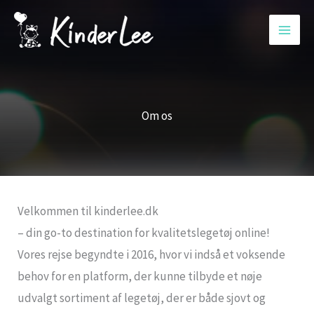
Gå
til
indholdet
Om os
Velkommen til kinderlee.dk
– din go-to destination for kvalitetslegetøj online!
Vores rejse begyndte i 2016, hvor vi indså et voksende
behov for en platform, der kunne tilbyde et nøje
udvalgt sortiment af legetøj, der er både sjovt og