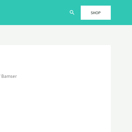
Søg
SHOP
/ Bamser