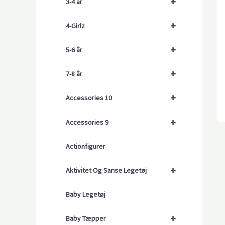
+
3-4 år
+
4-Girlz
+
5-6 år
+
7-8 år
+
Accessories 10
+
Accessories 9
Actionfigurer
+
Aktivitet Og Sanse Legetøj
Baby Legetøj
+
Baby Tæpper