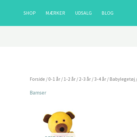
SHOP
MÆRKER
UDSALG
BLOG
Forside
/
0-1 år
/
1-2 år
/
2-3 år
/
3-4 år
/
Babylegetøj
Bamser