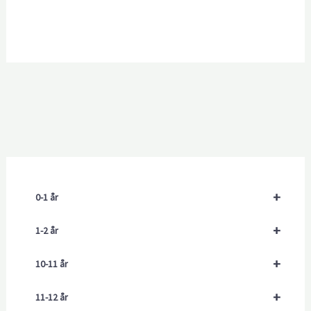
+
0-1 år
+
1-2 år
+
10-11 år
+
11-12 år