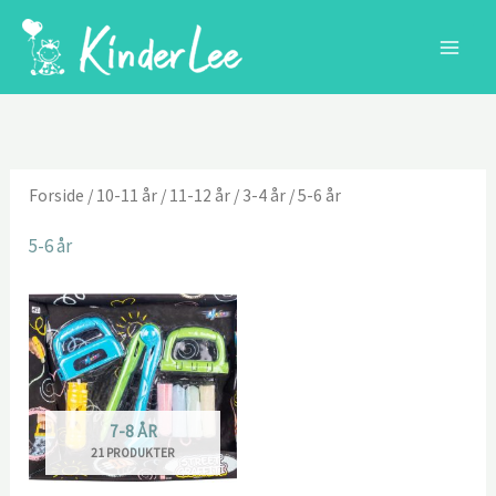
Gå
til
indholdet
Forside
/
10-11 år
/
11-12 år
/
3-4 år
/ 5-6 år
5-6 år
7-8 ÅR
21 PRODUKTER