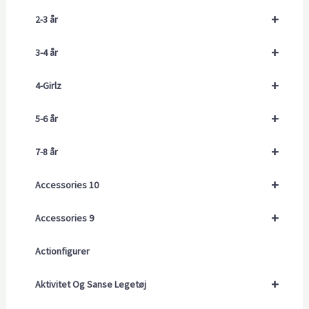
+
2-3 år
+
3-4 år
+
4-Girlz
+
5-6 år
+
7-8 år
+
Accessories 10
+
Accessories 9
Actionfigurer
+
Aktivitet Og Sanse Legetøj