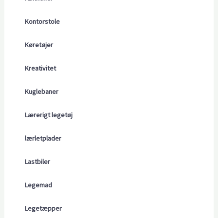
Kontorstole
Køretøjer
Kreativitet
Kuglebaner
Lærerigt legetøj
lærletplader
Lastbiler
Legemad
Legetæpper