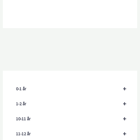
+
0-1 år
+
1-2 år
+
10-11 år
+
11-12 år