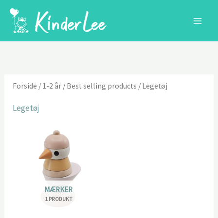
Gå
til
indholdet
Forside
/
1-2 år
/
Best selling products
/ Legetøj
Legetøj
MÆRKER
1 PRODUKT