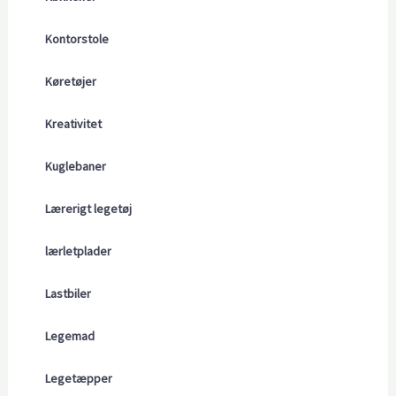
Kontorstole
Køretøjer
Kreativitet
Kuglebaner
Lærerigt legetøj
lærletplader
Lastbiler
Legemad
Legetæpper