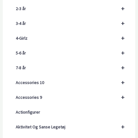
+
2-3 år
+
3-4 år
+
4-Girlz
+
5-6 år
+
7-8 år
+
Accessories 10
+
Accessories 9
Actionfigurer
+
Aktivitet Og Sanse Legetøj