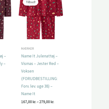
Tilbud!
MÆRKER
øj –
Name It Julenattøj –
dy –
Vismas – Jester Red –
t
Voksen
(FORUDBESTILLING:
Den
.
ge
aktuelle
Forv. lev. uge 38) –
pris
er:
Name It
.
167,00 kr..
Prisinterval:
167,00
kr.
–
279,00
kr.
167,00 kr.