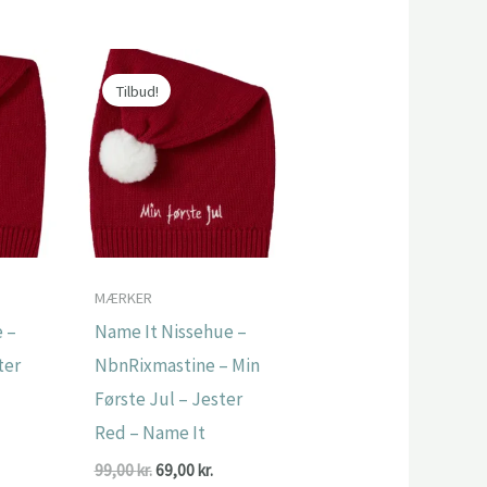
til
279,00 kr.
Tilbud!
MÆRKER
 –
Name It Nissehue –
ter
NbnRixmastine – Min
Første Jul – Jester
Red – Name It
en
e
tuelle
Den
Den
99,00
kr.
69,00
kr.
is