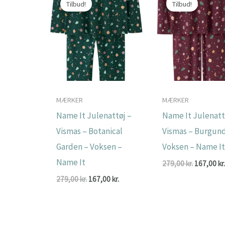
Tilbud!
Tilbud!
MÆRKER
MÆRKER
Name It Julenattøj –
Name It Julenatt
Vismas – Botanical
Vismas – Burgun
Garden – Voksen –
Voksen – Name I
Name It
Den
279,00
kr.
167,00
kr
oprindeli
Den
Den
279,00
kr.
167,00
kr.
pris
oprindelige
aktuelle
var:
pris
pris
279,00 kr.
var:
er:
279,00 kr..
167,00 kr..