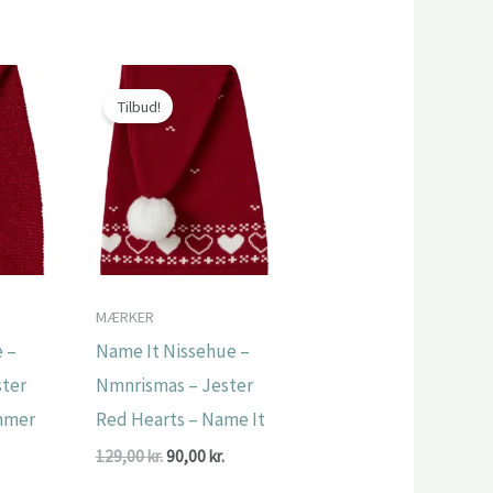
oprindelige
aktuelle
pris
pris
,00 kr..
var:
er:
99,00 kr..
69,00 kr..
Tilbud!
MÆRKER
 –
Name It Nissehue –
ster
Nmnrismas – Jester
immer
Red Hearts – Name It
Den
Den
129,00
kr.
90,00
kr.
oprindelige
aktuelle
Den