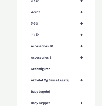
+
3-4 år
+
4-Girlz
+
5-6 år
+
7-8 år
+
Accessories 10
+
Accessories 9
Actionfigurer
+
Aktivitet Og Sanse Legetøj
Baby Legetøj
+
Baby Tæpper