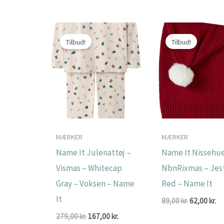
Tilbud!
Tilbud!
MÆRKER
MÆRKER
Name It Julenattøj –
Name It Nissehue
Vismas – Whitecap
NbnRixmas – Jes
Gray – Voksen – Name
Red – Name It
It
Den
D
89,00
kr.
62,00
kr.
oprindelig
ak
Den
Den
279,00
kr.
167,00
kr.
pris
pr