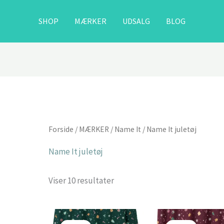
SHOP
MÆRKER
UDSALG
BLOG
Forside
/
MÆRKER
/
Name It
/ Name It juletøj
Name It juletøj
Viser 10 resultater