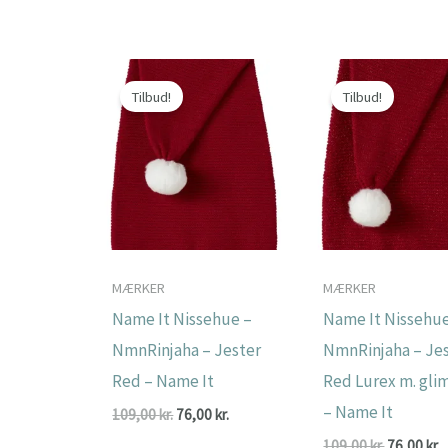
oprindelige
aktuelle
var:
er:
pris
pris
89,00 kr..
62
var:
er:
279,00 kr..
167,00 kr..
Tilbud!
Tilbud!
MÆRKER
MÆRKER
Name It Nissehue –
Name It Nissehue
NmnRinjaha – Jester
NmnRinjaha – Je
Red – Name It
Red Lurex m. gl
– Name It
Den
Den
109,00
kr.
76,00
kr.
oprindelige
aktuelle
Den
109,00
kr.
76,00
kr.