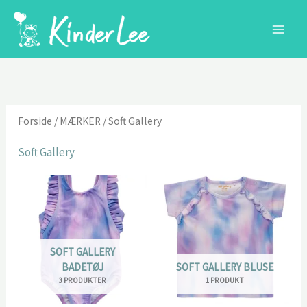
Gå
til
indholdet
Forside
/
MÆRKER
/ Soft Gallery
Soft Gallery
SOFT GALLERY
BADETØJ
SOFT GALLERY BLUSE
3 PRODUKTER
1 PRODUKT