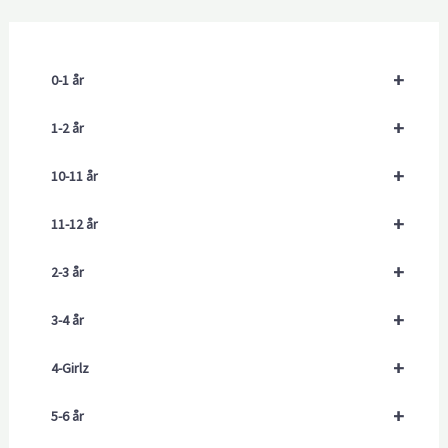
+
0-1 år
+
1-2 år
+
10-11 år
+
11-12 år
+
2-3 år
+
3-4 år
+
4-Girlz
+
5-6 år