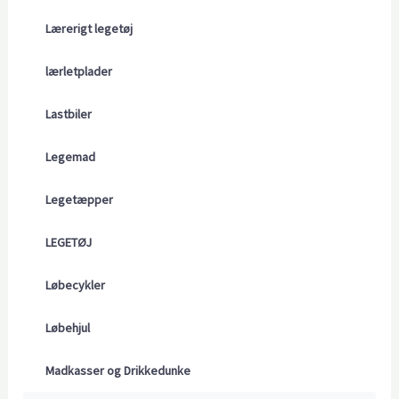
Lærerigt legetøj
lærletplader
Lastbiler
Legemad
Legetæpper
LEGETØJ
Løbecykler
Løbehjul
Madkasser og Drikkedunke