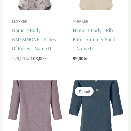
MÆRKER
MÆRKER
Name It Body –
Name It Body – Rib
NMFSIMONE – Ashes
Kab – Summer Sand
Of Roses – Name It
– Name It
Den
Den
129,00
kr.
103,00
kr.
99,00
kr.
oprindelige
aktuelle
pris
pris
var:
er:
129,00 kr..
103,00 kr..
Tilbud!