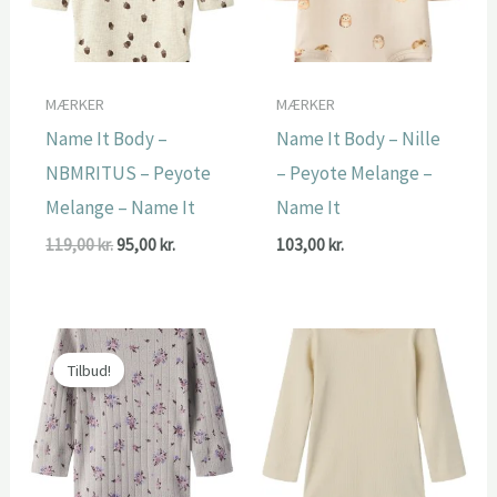
MÆRKER
MÆRKER
Name It Body –
Name It Body – Nille
NBMRITUS – Peyote
– Peyote Melange –
Melange – Name It
Name It
Den
Den
119,00
kr.
95,00
kr.
103,00
kr.
oprindelige
aktuelle
pris
pris
var:
er:
119,00 kr..
95,00 kr..
Tilbud!