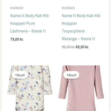
MÆRKER
MÆRKER
Name It Body Kab Rib
Name It Body Kab Rib
Knapper Pure
Knapper
Cashmere – Name It
Troposphere
Melange – Name It
79,00
kr.
Den
Den
99,00
kr.
69,00
kr.
oprindelige
aktuelle
pris
pris
var:
er:
99,00 kr..
69,00 kr..
Tilbud!
Tilbud!