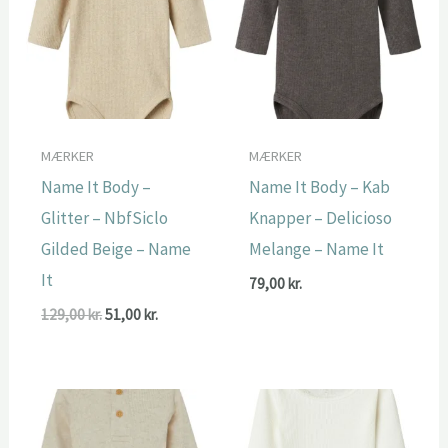
MÆRKER
MÆRKER
Name It Body –
Name It Body – Kab
Glitter – NbfSiclo
Knapper – Delicioso
Gilded Beige – Name
Melange – Name It
It
79,00
kr.
Den
Den
129,00
kr.
51,00
kr.
oprindelige
aktuelle
pris
pris
var:
er:
129,00 kr..
51,00 kr..