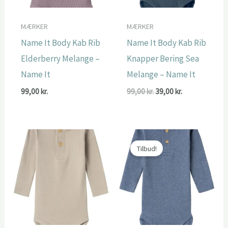
MÆRKER
MÆRKER
Name It Body Kab Rib
Name It Body Kab Rib
Elderberry Melange –
Knapper Bering Sea
Name It
Melange – Name It
Den
Den
99,00
kr.
99,00
kr.
39,00
kr.
oprindelige
aktuelle
pris
pris
var:
er:
99,00 kr..
39,00 kr..
Tilbud!