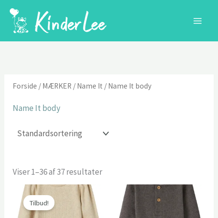
Gå
til
indholdet
Forside
/
MÆRKER
/
Name It
/ Name It body
Name It body
Viser 1–36 af 37 resultater
Tilbud!