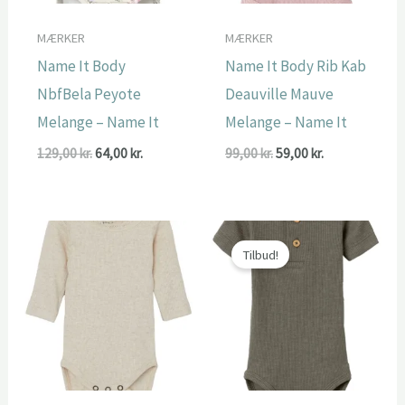
MÆRKER
MÆRKER
Name It Body
Name It Body Rib Kab
NbfBela Peyote
Deauville Mauve
Melange – Name It
Melange – Name It
Den
Den
Den
Den
129,00
kr.
64,00
kr.
99,00
kr.
59,00
kr.
oprindelige
aktuelle
oprindelige
aktuelle
pris
pris
pris
pris
var:
er:
var:
er:
129,00 kr..
64,00 kr..
99,00 kr..
59,00 kr..
Tilbud!