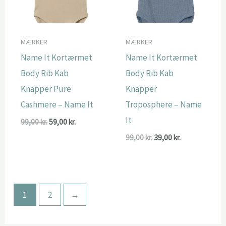
MÆRKER
MÆRKER
Name It Kortærmet
Name It Kortærmet
Body Rib Kab
Body Rib Kab
Knapper Pure
Knapper
Cashmere – Name It
Troposphere – Name
It
Den
Den
99,00
kr.
59,00
kr.
oprindelige
aktuelle
Den
Den
99,00
kr.
39,00
kr.
pris
pris
oprindelige
aktuelle
var:
er:
pris
pris
99,00 kr..
59,00 kr..
var:
er:
99,00 kr..
39,00 kr..
1
2
→