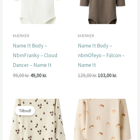
MÆRKER
MÆRKER
Name It Body –
Name It Body –
NbmFranky – Cloud
nbmOfeyo – Falcon –
Dancer – Name It
Name It
Den
Den
Den
Den
99,00
kr.
49,00
kr.
129,00
kr.
103,00
kr.
oprindelige
aktuelle
oprindelige
aktuelle
pris
pris
pris
pris
var:
er:
var:
er:
99,00 kr..
49,00 kr..
129,00 kr..
103,00 kr..
Tilbud!