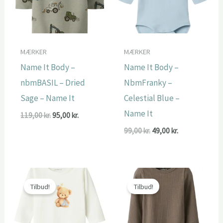
MÆRKER
MÆRKER
Name It Body –
Name It Body –
nbmBASIL – Dried
NbmFranky –
Sage – Name It
Celestial Blue –
Name It
Den
Den
119,00
kr.
95,00
kr.
oprindelige
aktuelle
Den
Den
99,00
kr.
49,00
kr.
pris
pris
oprindelige
aktuelle
var:
er:
pris
pris
119,00 kr..
95,00 kr..
var:
er:
99,00 kr..
49,00 kr..
Tilbud!
Tilbud!