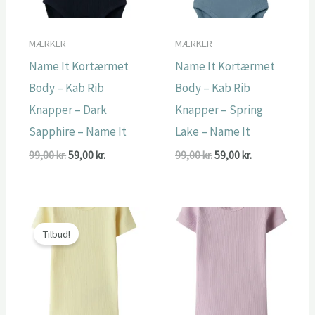
MÆRKER
MÆRKER
Name It Kortærmet
Name It Kortærmet
Body – Kab Rib
Body – Kab Rib
Knapper – Dark
Knapper – Spring
Sapphire – Name It
Lake – Name It
Den
Den
Den
Den
99,00
kr.
59,00
kr.
99,00
kr.
59,00
kr.
oprindelige
aktuelle
oprindelige
aktuelle
pris
pris
pris
pris
var:
er:
var:
er:
99,00 kr..
59,00 kr..
99,00 kr..
59,00 kr..
Tilbud!