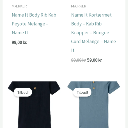
MÆRKER
MÆRKER
Name It Body Rib Kab
Name It Kortærmet
Peyote Melange –
Body – Kab Rib
Name It
Knapper – Bungee
Cord Melange – Name
99,00
kr.
It
Den
Den
99,00
kr.
59,00
kr.
oprindelige
aktuelle
pris
pris
var:
er:
99,00 kr..
59,00 kr..
Tilbud!
Tilbud!