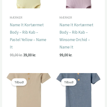
MÆRKER
MÆRKER
Name It Kortærmet
Name It Kortærmet
Body – Rib Kab –
Body – Rib Kab –
Pastel Yellow – Name
Winsome Orchid –
It
Name It
Den
Den
99,00
kr.
39,00
kr.
99,00
kr.
oprindelige
aktuelle
pris
pris
var:
er:
99,00 kr..
39,00 kr..
Tilbud!
Tilbud!