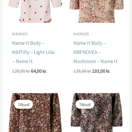
MÆRKER
MÆRKER
Name It Body –
Name It Body –
NbfFilly – Light Lilac
NBFNOVEA –
– Name It
Mushroom – Name It
Den
Den
Den
Den
129,00
kr.
64,00
kr.
129,00
kr.
103,00
kr.
oprindelige
aktuelle
oprindelige
aktuelle
pris
pris
pris
pris
var:
er:
var:
er:
129,00 kr..
64,00 kr..
129,00 kr..
103,00 kr..
Tilbud!
Tilbud!