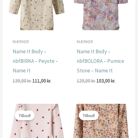
MÆRKER
MÆRKER
Name It Body –
Name It Body –
nbfBIRKA – Peyote –
nbfBOLORA – Pumice
Name It
Stone – Name It
Den
Den
Den
Den
139,00
kr.
111,00
kr.
129,00
kr.
103,00
kr.
oprindelige
aktuelle
oprindelige
aktuelle
pris
pris
pris
pris
var:
er:
var:
er:
139,00 kr..
111,00 kr..
129,00 kr..
103,00 kr..
Tilbud!
Tilbud!