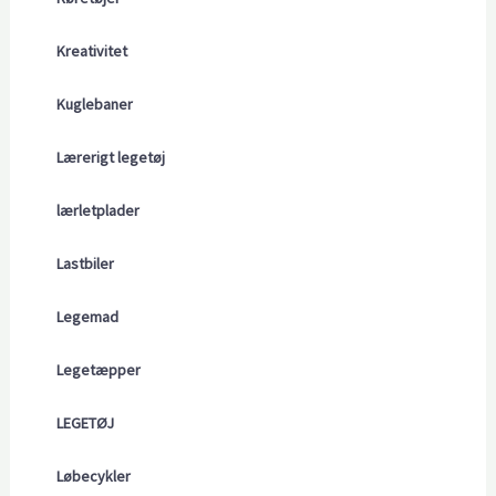
Kreativitet
Kuglebaner
Lærerigt legetøj
lærletplader
Lastbiler
Legemad
Legetæpper
LEGETØJ
Løbecykler