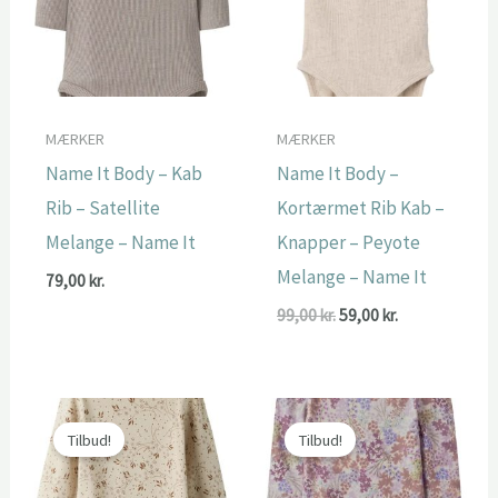
MÆRKER
MÆRKER
Name It Body – Kab
Name It Body –
Rib – Satellite
Kortærmet Rib Kab –
Melange – Name It
Knapper – Peyote
Melange – Name It
79,00
kr.
Den
Den
99,00
kr.
59,00
kr.
oprindelige
aktuelle
pris
pris
var:
er:
99,00 kr..
59,00 kr..
Tilbud!
Tilbud!