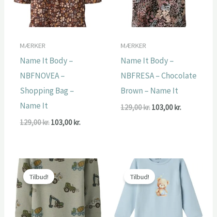
MÆRKER
MÆRKER
Name It Body –
Name It Body –
NBFNOVEA –
NBFRESA – Chocolate
Shopping Bag –
Brown – Name It
Name It
Den
Den
129,00
kr.
103,00
kr.
oprindelige
aktuelle
Den
Den
129,00
kr.
103,00
kr.
pris
pris
oprindelige
aktuelle
var:
er:
pris
pris
129,00 kr..
103,00 kr..
var:
er:
129,00 kr..
103,00 kr..
Tilbud!
Tilbud!