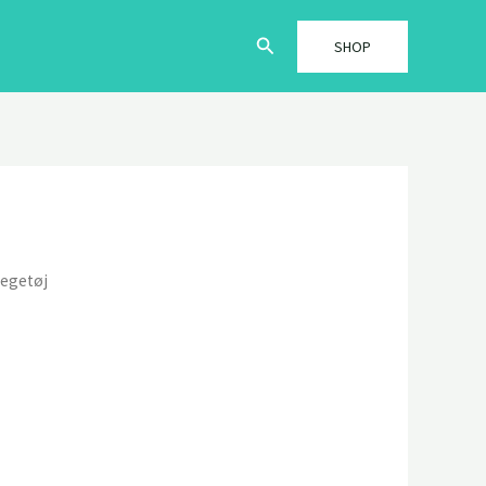
Søg
SHOP
Legetøj