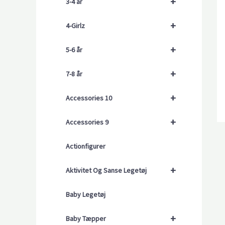
+
3-4 år
+
4-Girlz
+
5-6 år
+
7-8 år
+
Accessories 10
+
Accessories 9
Actionfigurer
+
Aktivitet Og Sanse Legetøj
Baby Legetøj
+
Baby Tæpper